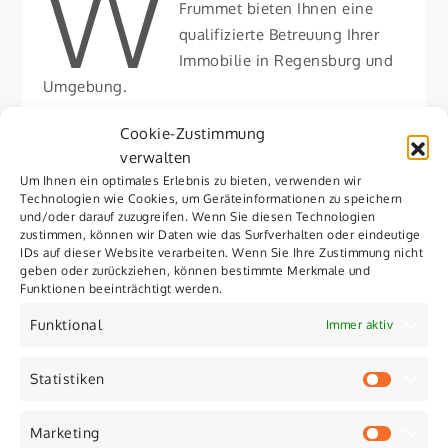
W
Frummet bieten Ihnen eine
qualifizierte Betreuung Ihrer
Immobilie in Regensburg und
Umgebung.
Zu unseren Diensten gehören die Innen- und
Cookie-Zustimmung
Außenpflege von Gebäuden, die haustechnische
verwalten
Betreuung sowie klassische Hausmeisterarbeiten.
Um Ihnen ein optimales Erlebnis zu bieten, verwenden wir
Technologien wie Cookies, um Geräteinformationen zu speichern
Unser Ziel ist Sie bei der Werterhaltung und
und/oder darauf zuzugreifen. Wenn Sie diesen Technologien
Pflege Ihrer Immobilie kompetent, fachgerecht
zustimmen, können wir Daten wie das Surfverhalten oder eindeutige
IDs auf dieser Website verarbeiten. Wenn Sie Ihre Zustimmung nicht
und reaktionsschnell zu unterstützen. Zu unserem
geben oder zurückziehen, können bestimmte Merkmale und
Kundenstamm gehören u.a. Hausverwaltungen,
Funktionen beeinträchtigt werden.
Liegenschaften, Kommunen, Firmen, Hotels und
Funktional
Immer aktiv
Privathaushalte.
Um einen konkreteren Einblick in unsere Dienste
Statistiken
Statist
zu gewinnen, haben wir für Sie einige unserer
Leistungen hier aufgeführt.
Marketing
Market