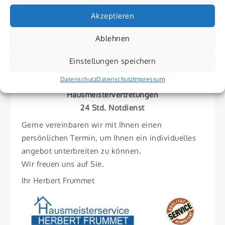
Objektbetreuung
Akzeptieren
Gebäudeinnenreinigung
Glasreinigung
Ablehnen
Aussenanlagenpflege
Garten- und Grünanlagenpflege
Einstellungen speichern
Winterdienst
Datenschutz
Datenschutz
Impressum
Entrümpelung und Entsorgung aller Art
Hausmeistervertretungen
24 Std. Notdienst
Gerne vereinbaren wir mit Ihnen einen
persönlichen Termin, um Ihnen ein individuelles
angebot unterbreiten zu können.
Wir freuen uns auf Sie.
Ihr Herbert Frummet